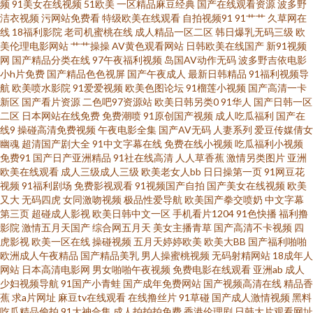
频
91美女在线视频
51欧美
一区精品麻豆经典
国产在线观看资源
波多野
洁衣视频
污网站免费看
特级欧美在线观看
自拍视频91
91艹艹
久草网在
线
18福利影院
老司机蜜桃在线
成人精品一区二区
韩日爆乳无码三级
欧
激情网站 91网址免费看 欧美日韩综合国内 在线观看免费电影 国产麻豆传媒
美伦理电影网站
艹艹操操
AV黄色观看网站
日韩欧美在线国产
新91视频
网
国产精品分类在线
97午夜福利视频
岛国AV动作无码
波多野吉依电影
网站 人妻人操 精品福利在线 三级片AV老司机网址 97爱黄色 一级做α爱毛片
小h片免费
国产精品色色视屏
国产午夜成人
最新日韩精品
91福利视频导
航
欧美喷水影院
91爱爱视频
欧美色图论坛
91榴莲小视频
国产高清一卡
新区
国产看片资源
二色吧97资源站
欧美日韩另类0
91华人
国产日韩一区
久久 麻豆av水果在线 婷婷丁香综合 天天干天天添 自慰网站免费 青青草国产
二区
日本网站在线免费
免费潮喷
91原创国产视频
成人吃瓜福利
国产在
线9
操碰高清免费视频
午夜电影全集
国产AV无码
人妻系列
爱豆传媒倩女
精品 99福利视频福利 香蕉视频偷拍 福利社免费视频 日韩一线天久久精品 午
幽魂
超清国产剧大全
91中文字幕在线
免费在线小视频
吃瓜福利小视频
免费91
国产日产亚洲精品
91社在线高清
人人草香蕉
激情另类图片
亚洲
欧美在线观看
成人三级成人三级
欧美老女人bb
日日操第一页
91网豆花
夜影音在线资源站 97色啪视频 成人在线观看伊人 欧美另类首页 午夜9av网站
视频
91福利剧场
免费影视观看
91视频国产自拍
国产美女在线视频
欧美
又大
无码四虎
女同激吻视频
极品性爱导航
欧美国产拳交喷奶
中文字幕
国产色美女视频网页 亚洲一级羞羞视频在线 九九热成人性精品视屏 日本不卡
第三页
超碰成人影视
欧美日韩中文一区
手机看片1204
91色快播
福利撸
影院
激情五月天国产
综合网五月天
美女主播青草
国产高清不卡视频
四
虎影视
欧美一区在线
操碰视频
五月天婷婷欧美
欧美大BB
国产福利啪啪
一区二区三区四区久久婷婷 巨乳黑丝美女 视频在线看免费 老湿机福利96 久
欧洲成人午夜精品
国产精品美乳
男人操蜜桃视频
无码射精网站
18成年人
网站
日本高清电影网
男女啪啪午夜视频
免费电影在线观看
亚洲ab
成人
草福利资源视频在线观看 日本人妻波多野吉依 91看片婬黄大片软件 人妻超
少妇视频导航
91国产小青蛙
国产成年免费网站
国产视频高清在线
精品香
蕉
求a片网址
麻豆tv在线观看
在线撸丝片
91草碰
国产成人激情视频
黑料
吃瓜精品偷拍
91大神合集
成人拍拍拍免费
香港伦理剧
日韩大片观看网址