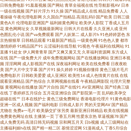
碰99 另类专区在线 欧美色图p 玖玖资源在线视频 成人天堂18 黄色福利视频
日韩免费电影
91羞羞视频
国产网站
青草全福视在线
性导航影视AV
日本
一级在线视频
国产好片浮力
91久操
国产精品成人在线
精品免费看
人人
网 超碰97制服 成人欧美 日韩综合欧美在线 亚欧美精品无码 天天搞穴 国产美
看操碰
午夜伦理电影网
久久国自产拍精品
高清乱码0
国产欧美
日韩三级
黄色A片
伦理电影亚洲国产
福利姬黄色网址
欧美伊人影院
丁香成人五月
花
黄色网网址女
久草视频最新网址
日韩大片在线看
久久亚洲人成
亚州
女黄色网站 成人A∨ 日韩国产在线视频 av91情侣视频 成人网站黑丝 伪娘AV A
色图乱伦小说
国产va免费观看
国产人妖第二
成人影片h
91色婷婷瑟色
东
京热狠狠草
日韩精品观看
91最新国产精品
一级黄色网
91色色人妻
都市
级香蕉视频 日韩成人一区 99青青草视频 婷婷久久国产传媒 国产精品线路一
激情婷婷
91精品国产91
云涩福利在线导航
91视色
午夜福利在线网站
91
直播
91处女
伊人网青青草
国产又爽又黄又无
久草福利资源网
东方成人
在线
国产一级免费大片
成年免费视频网站
国产在线播放网站
亚洲日本视
日韩18P 国产福利在线导航 香蕉成人在线91 91蜜桃麻豆 日本AVAPP 伊人久
频
淫淫网网
成人影视国产在线
深夜福利网址
欧美在线免费看
日夜夜欧
美
国产大片中文字幕
国产片91
操久婷婷
91视频你懂得
黄色三级片毛片
久曰 国内精品久久 91日韩在 AA性爱免费看 蜜桃精品视频一区 日韩爱爱在线
免费电影片
日韩欧美爱爱
成人亚洲区
欧美性16
成人色情黄片在线
在线
观看亚洲精品
国产热综合
久草网视频在线看
午夜精品网影院
伦理片完整
版
黄视网站在线播放
国产片自拍
国产在线91
AV亚洲网址
国产经典三级
观看 99人与兽 亚洲伊人色色网 视频福利在线看 天堂网无码 丝足交在线 欧美
在线
丁香婷婷五月综合
五月花亚洲综合
国产影院第一页
乱码欧美孕交
超碰在线艹
日本在线护士
黄色三级免费网址
香港电影伦理片
91黄色电影
精选第一页 91黄色次元 日韩图片1区 97人妻资源总站 亚洲欧美亚洲欧美 成
亚洲一区成人视频
国产福利电影
日韩成人影片
男的天堂网AV
国产精品
尤物在
免费a一毛片
欧美肠交扩张另类
最新亚洲日韩精品
欧美在线视频
免费黄色网址在线
主播第一页
丁香五月网
性爱东京热
草逼视频78
国产
人品网站在线观看 日韩精品3区2区 AV穴夫天堂影视 亚洲福利成人 含羞草影
成人免费无码
高清日韩无码视频
宗和网五月天
日b视频
成人三级网站在
主播福利姬h在线
国产精一精二区
基情涩涩网
51漫画成人
丁香5月综合