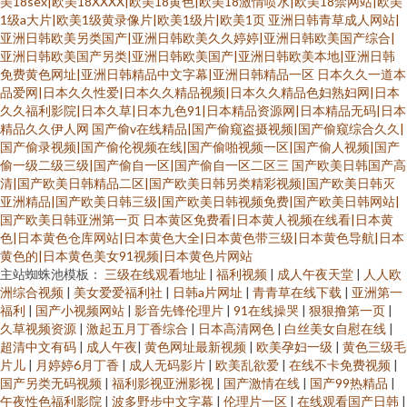
美18sex|欧美18XXXX|欧美18黄色|欧美18激情喷水|欧美18禁网站|欧美
1级a大片|欧美1级黄录像片|欧美1级片|欧美1页
亚洲日韩青草成人网站|
亚洲日韩欧美另类国产|亚洲日韩欧美久久婷婷|亚洲日韩欧美国产综合|
亚洲日韩欧美国产另类|亚洲日韩欧美国产|亚洲日韩欧美本地|亚洲日韩
免费黄色网址|亚洲日韩精品中文字幕|亚洲日韩精品一区
日本久久一道本
品爱网|日本久久性爱|日本久久精品视频|日本久久精品色妇熟妇网|日本
久久福利影院|日本久草|日本九色91|日本精品资源网|日本精品无码|日本
精品久久伊人网
国产偷v在线精品|国产偷窥盗摄视频|国产偷窥综合久久|
国产偷录视频|国产偷伦视频在线|国产偷啪视频一区|国产偷人视频|国产
偷一级二级三级|国产偷自一区|国产偷自一区二区三
国产欧美日韩国产高
清|国产欧美日韩精品二区|国产欧美日韩另类精彩视频|国产欧美日韩灭
亚洲精品|国产欧美日韩三级|国产欧美日韩视频免费|国产欧美日韩网站|
国产欧美日韩亚洲第一页
日本黄区免费看|日本黄人视频在线看|日本黄
色|日本黄色仓库网站|日本黄色大全|日本黄色带三级|日本黄色导航|日本
黄色的|日本黄色美女91视频|日本黄色片网站
主站蜘蛛池模板：
三级在线观看地址
|
福利视频
|
成人午夜天堂
|
人人欧
洲综合视频
|
美女爱爱福利社
|
日韩a片网址
|
青青草在线下载
|
亚洲第一
福利
|
国产小视频网站
|
影音先锋伦理片
|
91在线操哭
|
狠狠撸第一页
|
久草视频资源
|
激起五月丁香综合
|
日本高清网色
|
白丝美女自慰在线
|
超清中文有码
|
成人午夜
|
黄色网址最新视频
|
欧美孕妇一级
|
黄色三级毛
片儿
|
月婷婷6月丁香
|
成人无码影片
|
欧美乱欲爱
|
在线不卡免费视频
|
国产另类无码视频
|
福利影视亚洲影视
|
国产激情在线
|
国产99热精品
|
午夜性色福利影院
|
波多野步中文字幕
|
伦理片一区
|
在线观看国产日韩
|