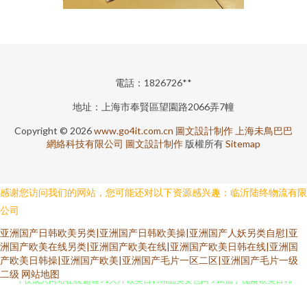
電話：1826726**
地址：上海市奉賢區望園路2066弄7幢
Copyright © 2026
www.go4it.com.cn
圖文設計制作
上海未鳥巴巴
網絡科技有限公司
圖文設計制作
版權所有
Sitemap
感谢您访问我们的网站，您可能还对以下资源感兴趣：临沂陆终物流有限
公司
亚洲国产日韩欧美另类|亚洲国产日韩欧美操|亚洲国产人妖另类自慰|亚
洲国产欧美在线另类|亚洲国产欧美在线|亚洲国产欧美日韩在线|亚洲国
产欧美日韩操|亚洲国产欧美|亚洲国产毛片一区二区|亚洲国产毛片一级
午夜成人网站在线 超碰91大片 欧美日韩精品美女色网 91R茄子视频 欧美日韩
二级
网站地图
综合另类 区二区三区AB 黄色片电影院 伊人妻爱av 搜索电影免费 bt链接磁力