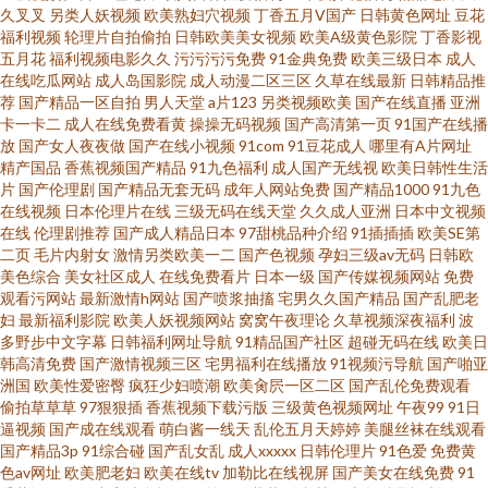
A∨网站 国产综合14p 色悠悠一区在线观看 亚洲涩涩爱 精品久久麻豆欧美日
久叉叉
另类人妖视频
欧美熟妇穴视频
丁香五月V国产
日韩黄色网址
豆花
福利视频
轮理片自拍偷拍
日韩欧美美女视频
欧美A级黄色影院
丁香影视
五月花
福利视频电影久久
污污污污免费
91金典免费
欧美三级日本
成人
韩 91视频福利91 午夜导航福利视频 日韩欧美国产另类 99在线精品国自产 在
在线吃瓜网站
成人岛国影院
成人动漫二区三区
久草在线最新
日韩精品推
荐
国产精品一区自拍
男人天堂
a片123
另类视频欧美
国产在线直播
亚洲
线观看岛国 福利专区 超碰人人爽 国产AV影片 激情另类 国产精品久久人四虎
卡一卡二
成人在线免费看黄
操操无码视频
国产高清第一页
91国产在线播
放
国产女人夜夜做
国产在线小视频
91com
91豆花成人
哪里有A片网址
精产国品
香蕉视频国产精品
91九色福利
成人国产无线视
欧美日韩性生活
超碰人人98色 国产伪娘在线 日韩性爱免费看 含羞草免费黄网 91顏色 伊人Av
片
国产伦理剧
国产精品无套无码
成年人网站免费
国产精品1000
91九色
在线视频
日本伦理片在线
三级无码在线天堂
久久成人亚洲
日本中文视频
大香蕉 激情片网址 天天干视频网站 性爱日本美妇小视频 午夜福利入口 国内
在线
伦理剧推荐
国产成人精品日本
97甜桃品种介绍
91插插插
欧美SE第
二页
毛片内射女
激情另类欧美一二
国产色视频
孕妇三级av无码
日韩欧
美色综合
美女社区成人
在线免费看片
日本一级
国产传媒视频网站
免费
精品无码免费 久久鸥美 激情人妻在线国产 日本a片 九一视频在线免费观看 羞
观看污网站
最新激情h网站
国产喷浆抽搐
宅男久久国产精品
国产乱肥老
妇
最新福利影院
欧美人妖视频网站
窝窝午夜理论
久草视频深夜福利
波
羞不卡视频网站 另类乱久草手机在线 91超碰免费社区在线 日本黄页免费 91
多野步中文字幕
日韩福利网址导航
91精品国产社区
超碰无码在线
欧美日
韩高清免费
国产激情视频三区
宅男福利在线播放
91视频污导航
国产啪亚
洲国
欧美性爱密臀
疯狂少妇喷潮
欧美肏屄一区二区
国产乱伦免费观看
唐伯虎 色在线国产 爱豆传媒影片
偷拍草草草
97狠狠插
香蕉视频下载污版
三级黄色视频网址
午夜99
91日
逼视频
国产成在线观看
萌白酱一线天
乱伦五月天婷婷
美腿丝袜在线观看
国产精品3p
91综合碰
国产乱女乱
成人xxxxx
日韩伦理片
91色爱
免费黄
色av网址
欧美肥老妇
欧美在线tv
加勒比在线视屏
国产美女在线免费
91