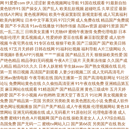
院在线观看 操逼电彭 免费色网 国产精品一区二区91 豆花社区网站免费 蜜桃
网
91爱爱com
伊人涩涩射
黄色视频网址导航
91国在线观看
91最新自拍
黄色软件91
国产操女人
国产乱人
欧美乱欲视频
超碰吃瓜
久草涩涩
最新
在线A片网址
黄色视屏网站
欧美午夜寂寞影院
新视觉影视
成人写真福利
无码专区 蜜桃九一 男人天堂导航 亚洲欧美在线网址 AV东京热黄色网 白丝高
欧美内射网址
日本中文字幕无码
97日穴网
成人免费在线
精品国产免费观
看
国产不卡高清
91av在线播放
91制作传媒
岛国av资源
超碰91资源
国产
跟美女内射 80s. 爆操白丝 51操免费在线观看 综合国产产品一区 91视频逼网
乱一乱二乱三
日韩美女直播
91尤物69
蜜桃午夜激情
免费伦理电影
日本
电影伦理片
黄瓜视频成人
性爱婷婷
爱豆在线看
麻豆影院爱爱
成人软件
视频
午夜宅男在线
91专区在线
狠狠干欧美
国产三级国产
国产欧美日韩
站 肏久久 91夫妻海角论坛 少妇人妻一区二区 草逼视频网站 综合激情网 亚洲
在线
97五月天婷婷
日韩在线网
91福利社视频
福利导航
A片三级网站
久
草视频8
香蕉APP污视频
艹艹艹插逼
国产精品五月天
狠狠操欧美性爱
国
影院老司机V 午夜精品福利视频导航 日本伪娘自慰射精 婷婷的伍月天 97超碰
产绝色精品
精品孕妇无码视频
午夜A片三级片
天美果冻传媒
久久国产成
人精品
精品93久久久
日本人妖射精
学生妹avav
国产熟女视频在线
乱伦
第一页
韩日视频
高清国产剧观看
人妻少妇视频二区
成人无码高清毛片
网址 黄色小视频入口 一线TV免费观看网站 久久精品网站 日本免费网站 韩日
亚洲av激情电影
午夜导航在线
国内主播第一页
国产高清电影网址
91社区
论坛
免费网站黄色在线
久久偷拍高清亚洲
91午夜在线免费
亚洲精品第五
美女网站 黄污片 午夜在线电影 福利社一分钟 网站久久|精品国产自在 少妇一
页
麻豆网站在线观看
91精选国产
国产精品亚洲
黄色三级成年
五月天婷
婷爱
国产不卡小视频
AV色哟哟
亚洲天堂丁香五月
91社网
美女视频黄全
免费
国产精品第一页国
另类区另类欧美
欧美色图乱伦小说
免费成人软件
区三区四区 豆花社区免费跳转入口 综合另类成人在线 国产一区二区国产精品
黄色网址视频播放
国产日产美产精品
成人午夜视频
伦理视频网站
黄色18
禁网站
亚洲无码视频在线
成人无码看片
91原创社区
伦理电影香港
成人
www五月天久久 欧美久久精品国产 午夜大香蕉AV 亚洲免费色色 欧美性爱AB
免费
蜜桃91色色
A片视频网
国产自在线
操欧美老女人
人人97综合精品
岛国免费
国产无码一二
蜜桃tv网站入口
国产第66页
另类国产在线
熟女