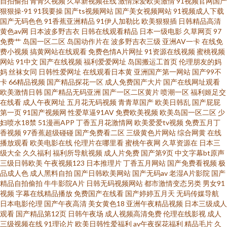
自拍偷拍
青青久视频
久草新视频在线
激情深爱欧美激情
91视频官网国产
色成人网 欧美交性视频一区二区 超碰97资源 草逼视频网 女生被男生草视频
狠狠操-91
91我要操
国产ts视频网站
国产美女视频网站
91视频成人下载
国产无码色色
91香蕉亚洲精品
91伊人加勒比
欧美狠狠插
日韩精品高清
97超碰在线免费 成人免费在线观看嗯啊 久草视频蜜桃视频 国产自拍色图 国
黄色av网
日本波多野吉衣
日韩在线观看精品
日本一级电影
久草网页
97
免费艹
岛国一区二区
岛国动作片在
波多野吉衣三级
亚洲AV一卡
在线免
费小视频
搞黄网站在线观看
免费色情A片网扯
91资源在线视频
蜜桃视频
产第5页 国产精品福利姬自慰 WWW.com91成人福利视频 蜜桃青草91久久
网站
91中文
国产在线视频
福利爱爱网址
岛国搬运工首页
伦理朋友的妈
妈
丝袜女同
日韩性爱网址
在线观看日本黄
亚洲国产第一网站
国产99不
91色狼 自拍偷窥综合网 成人动漫在线观看 国产三级综合在线 国产九一在线
卡
66精品视频
国产精品探花一区
成人免费国产大片
国产在线网址观看
欧美激情日韩
国产精品无码亚洲
国产一区二区黄片
喷潮一区
福利姬足交
在线看
成人午夜网址
五月花无码视频
青青草国产
欧美日韩乱
国产屁屁
亚洲另类文学 国产精伦 最新极品国产福利 狼人综合五月精品 91抖免费看nb
第一页
91国产视频网
性爱草逼91AV
免费欧美视频
欧美岛国一区二区
少
妇喷水18禁
51漫画APP
丁香五月花激情网
欧美爱爱tv视频
免费五月丁
中文字幕狠狠操综合 国产传媒视频一区 韩日无码av 免费观看18视频 含羞草
香视频
97香蕉超级碰碰
国产免费看二区
三级黄色片网站
综合网黄
在线
播放观看
欧美电影在线
伦理片在哪里看
蜜桃午夜网
久草资源在
日本三
级大全
久久福利
福利所导航视频
成人片免费
国产第9页
中文字幕bt原声
影院福利院 久久久国产传媒在线 日韩激情图区网站 国产色色在线 草逼免费
三级日韩欧美
午夜视频123
日本推理片
丁香五月网站
国产免费看视频
极
品成人色
成人黑料自拍
国产日韩欧美网站
国产无码av
老湿A片影院
国产
直接看 人妖人妖 91刺激小视频 天堂午夜女优 国产第113页 丝袜美女视频91
精品自拍偷拍
牛牛影院A片
日韩无码视频网站
都市激情变态另类
男女91
视频
字幕在线精品播放
免费国产在线看
国产婷婷五月天
无码传媒导航
日本电影伦理
国产午夜高清
美女黄色18
亚洲午夜精品视频
日本三级成人
国产精品品 91啪在线 男人天堂去干网 老湿机国产视频 东京热网址网站 欧美
观看
国产精品第12页
日韩午夜场
成人视频高清免费
伦理在线影视
成人
三级视频在线
91理论片
欧美日韩性爱福利
av午夜探花福利
精品毛片
久