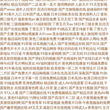
色网站
精品无码国产二品
欧美一及片
激情网婷婷
人妖大片
91天堂影视
国产www
成年人伦理片
高清日韩电影
国产尤物视频在线
超碰福利97视
屏
91看片入口
日本国产成人视频
日本日韩欧美在线
黄色资料入口
黄色
网三级毛片
最新黄色av
麻豆影院免费
五月天堂丁香
国产精品水多
福利
所导航
三级视频网站J
51福利影院
丁香五月天av
18日本三级全黄
乱伦天
堂
国产在线短视频
丁香五月丁香婷婷
91精品又
爱豆传媒下载
丁香九月
国产主播
美女网站视频黄
A片com
美女福利在线观看
狼人激情网
伦理片
香港
极品福利导航
黄色三级最新免费
91嫩草国产
午夜成年人网站
免费
国产高清视频
91草莓
丝瓜视频污成人
国产亚洲视品在线
国产玖玖
国产
免费毛不卡片
久久无码
国产精品网络
孕妇无码在线
91手机论坛
91视频
新地址
91日逼
午夜啪视频
91啪水蜜桃网
国产二区无码
91日韩在线观看
西瓜影院视频全集
国产孕妇无码视频
国产在线福利
国产在线日皮片
午夜
神马伦理
毛片网站美女
AV福利激情毛片
黄色网在线播放
91视频免费在
线
91午夜在线
福利在线视频导航
欧美喷潮一区二区
午夜理论片
日本第
二片区
国产免费大片
精品呦视频
日本乱伦高清无码
深夜国产视频
91刺
激视频
日本中文字幕一区
日韩免费精品视频
日本高清v
欧美日韩伦理午
夜
91碰超免费
亚洲色图网站
精品欧美
成人AV在线观看
日本a级在线
干
露脸熟女
在线观看黄色网
成人抖音
爰上碰91
国产美女91视频
国产情侣
片
97人人看
国产三级视频在线
91免费视频精品
国产精品另类
黄色AV网
站人
黄色91福利社
污网址18禁
国产高清不卡二区
成人午夜视频免费
欧
美激情福利网
国产青青青草
91草逼视频
免费看片日韩
午夜视频福利免费
国产嫩草视频在线
69叉叉叉
最新日本在线视频
日韩成人a
青青操91
五月