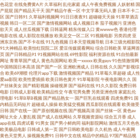
色花堂
在线免费黄A片
久草福利
乱伦家庭
成人午夜免费视频
人妖射精
国
产屁屁
国产精品天干天
国产精品午夜一区
中文字幕无码人妻
日本不卡二
无需下载观看 精品国产福利网站 欧美骚片 国产精品无套久久内射 停停六月
区
国产日韩91
久草福利视频网
91日日夜夜91
超碰碰天天操
91草草酒店
视频
韩日一区二区
国产激情视频网站
成人视频日本
茄子视频污
亚洲色
欲天天
成人丝瓜视频下载
日韩逼网
精东传媒入口
黄wwww色
香港伦理
国产色网 超清播放器 波多结野衣视频福利 国产精品成熟人妻少妇一区 成人
电影在线
成人影院在线播放
欧美足交一区二区
91视频电影
另类四虎
亚
洲东京热
国产不卡在线
91九色视频
日本天堂视频导航
日本三级光棍影院
啪啪导航大全 狼友开心com 香蕉视频很黄 狼友福利AV 午夜璐璐 www色草 人
91大神精品
欧美怡红院院二区
爱豆传媒观看网站
综合日韩欧美
草逼网首
页
国产日韩精品91
91视频网站在线
69性影院
福利资源在线
91自拍最新
网址
青青草国产成人
黄色岛国网站
欧美一xxxxx
欧美gayv
91色情激情网
妻一二三区成人影片 午夜青娱乐福利 国产综合九九久久 国产日本韩国精品
中国韩国日本高清
国产国产一区
亚洲欧洲成人
日韩在线
久久国产影视综
合
欧美69潮喷
伦理片app下载
激情视频国产精品
91草莓久草超碰
成人性
自慰高湖喷水片 国产精品成人欧美 俺去也网 韩国免费aa 伊人黄色短视频网
爱aa影院
欧美性爱插插
欧美日韩色黄片
91草莓影院
午夜电影网久久
国
产丝袜美女
国产精彩视频
操碰视屏
国产福利在线
91久久影院
免费日韩
电影
日韩成人影视
欧美精品性交
午夜宅男免费
另类亚洲色情
家庭乱伦
站 草草国产欧美 91世界看片永久 日韩A∨ www日韩久久无码 日本91网站入
理电影
91草B草B视频
国产精品熟女一
国产巨乳在线观看
四虎免费91
国
内精品无码短片
超碰成人操操
欧美猛交视频
西瓜影院在线观看
欧美做受
口 日韩精品一 国产极品自拍今日吃瓜 波多野吉依无码视频 91精选国产视频
日韩
国产在线一
国产原创视频在线
国产视频高清
国产丝袜一区
黄色av
网址大全
人妻乱视
国产成人在线网站
久草视频资源站
综合五月香
成人
app在线
四虎试看
91男女
国产男小鲜肉同
福利影院网站
激情五月天色色
超碰91日韩精品日韩久久人妻 91豆网 天天添天天干 午夜社区视频 91热播社
欧美极品电影
日韩成人第一页
国产日韩欧美电影
久久机热
成人午夜网
黄色天堂男人
操视频免费91
日韩中文在线
精品中的精品
97国产精品视
区 影音先峰va中文字幕 国产极品在线观看 亚洲五区久久 AV含羞草在线 人妻