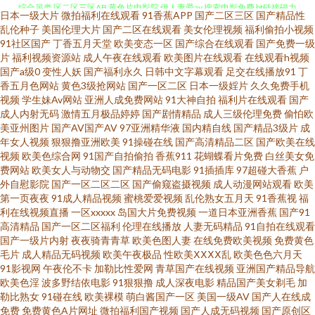
日本一级大片
微拍福利在线观看
91香蕉APP
国产二区三区
国产精品性
乱伦种子
美国伦理大片
国产二区在线观看
美女伦理视频
福利偷拍小视频
大全 玖玖第一页 草逼电影网站 一区九一制片传媒 扣扣传媒A片一二三区 欧美
91社区国产
丁香五月天堂
欧美变态一区
国产综合在线观看
国产免费一级
片
福利视频资源站
成人午夜在线观看
欧美图片在线观看
在线观看h视频
成a人在线 91出传媒 欧美在线 91丝瓜视频网址观看 欧日乱伦 天堂AV蜜桃 免
国产a级0
变性人妖
国产福利永久
日韩中文字幕观看
足交在线播放91
丁
香五月色网站
黄色3级抢网站
国产一区二区
日本一级婬片
久久免费手机
视频
学生妹Av网站
亚洲人成免费网站
91大神自拍
福利片在线观看
国产
费看片91天堂 91精品在线观看 欧美发生性行为视频 91A在线 欧亚a不卡 激情
成人内射无码
激情五月极品婷婷
国产剧情精品
成人三级伦理免费
偷怕欧
美亚州图片
国产AV国产AV
97亚洲精华液
国内精自线
国产精品3级片
成
播播 麻豆视屏一区二区 欧美色色干 超碰大秀美女 欧美老女人另类 爱豆传媒A
年女人视频
狠狠撸亚洲欧美
91操碰在线
国产高清精品二区
国产欧美在线
视频
欧美色综合网
91国产自拍偷拍
香蕉911
花蝴蝶看片免费
白丝美女免
费网站
欧美女人与动物交
国产精品无码电影
91插插库
97超碰大香蕉
户
片 日韩欧美国产精品一区 欧洲性生活社区 天天添夜夜 老司机福利入口 五月
外自慰影院
国产一区二区二区
国产偷窥盗摄视频
成人动漫网站观看
欧美
第一页夜夜
91成人精品视频
蜜桃爱爱视频
乱伦熟女五月天
91香蕉视
福
天婷婷制服诱惑 蜜桃视频污 日韩欧美瑟瑟免费 黑人寄宿日本家庭 婷婷五月
利在线视频直播
一区xxxxx
岛国大片免费视频
一道日本亚洲香蕉
国产91
高清精品
国产一区二区福利
伦理在线播放
人妻无码精品
91自拍在线观看
国产一级片内射
夜夜骑青青草
欧美色图人妻
在线免费欧美视频
免费黄色
天久久 香蕉福利视社区 加勒比激情综合 欧美视频第三页 aⅴ五月亭 韩国色色
毛片
成人精品无码视频
欧美午夜极品
性欧美ⅩⅩⅩⅩ乱
欧美色色六月天
91影视网
午夜伦不卡
加勒比性爱网
青草国产在线视频
亚洲国产精品导航
网 福利AV一区 传媒免费在线观看入口 伪娘导航 99社区 欧美性爱激情在线二
欧美色淫
波多野结依电影
91狠狠撸
成人深夜电影
精品国产美女剃毛
加
勒比熟女
91碰在线
欧美裸模
萌白酱国产一区
美国一级AV
国产人在线成
免费
免费黄色A片网址
微拍福利国产视频
国产人成无码视频
国产原创区
区 91看片黄色 久久国产精品亚洲 在线观看免费电影 精品中出成人国产 91爱