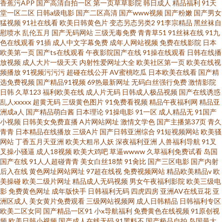
香蕉污APP
国产高清自拍一区
第一页草草影院
韩日成人
精品福利
91天
堂一区二区
日韩a级电影
国产二区高清
国产www视频
国产粉嫩
国产男女
猛视频
91社在线看
欧美日韩黄色片
变态另态另类2
91李宗精品
黑丝袜自
慰喷水
乱伦五月
国产无码网站
三级无毒免费
青青草51
91丝袜在线
91九
色在线观看
91插
成人中文字幕免费
成年人网站视频
免费在线影院
日本
欧美第一页
国产ts在线观看
午夜影院国产在线
91操在线观看
日韩在线播
放视频
成人大片一级天天
内射性爱网址大全
欧美社区第一页
欧美在线视
频播放
91视频污污污
超碰在线公开
AV蜜桃吃瓜
日本欧美在线看
国产精
选免费视频
国产精品91视频
69热最新网址
无码白丝强行免费
激情影院
日韩
久草123
福利欧美在线
成人片无码
日韩成人极品视频
国产在线诱惑
乱人xxxxx
超黄无码
三级黄色图片
91免费看视频
精品午夜福利网
精品亚
洲成a人
国产精品萌白酱
日本理论
91操电影
91一区
成人精品无
91国产
小视频
日韩美女免费直播
A片网站网址
激情文学色
国产主播第37页
青久
青青
日本精品在线播放
三级A片
国产日韩亚洲综合
91短视频网站
欧美骚
网站
丁香五月天亚洲
欧美大粗吊人妖
深夜福利亚洲
人兽福利导航
91叉
叉操小骚逼
成人18视频
欧美大鸡吧
草逼wwww
久草福利免费试看
岛国
国产在线
91人人超碰青青
美女白丝18禁
91肏比
国产三区电影
国产内射
后入在线
黄色网址网站网址
97超在线视
免费视频网站
精品欧美精品v
欧
美操碰
欧美二级片网址
精品成人无码视频
男女午夜福利影院
欧美三级电
影
免费黄色网址
成年版快手
日韩福利无码
四虎四房
亚洲AV在线豆花
亚
洲区成人
美女黄片免费观看
三级网站视频网
成人日韩精品
日韩福利专区
欧美二区女同
国产精品一区91
小x导航福利
免费黄色在线视频
91原创视
频
欧美日韩小视频
国产成人在线无码
91黑料不
国产极品自拍
岛国最大