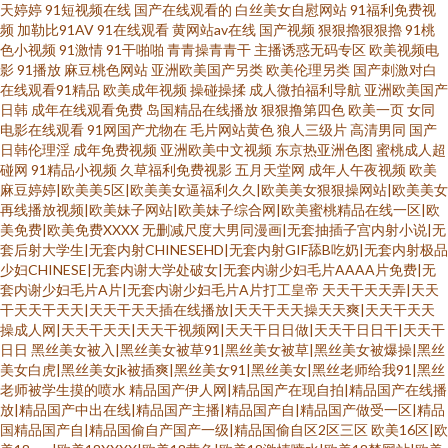
天婷婷
91短视频在线
国产在线观看的
白丝美女自慰网站
91福利免费视
频
加勒比91AV
91在线观看
黄网站av在线
国产视频
狠狠擼狠狠擼
91桃
色小视频
91激情
91干啪啪
青青操青青干
主播诱惑无码专区
欧美视频电
影
91播放
麻豆桃色网站
亚洲欧美国产另类
欧美伦理另类
国产刺激对白
在线观看91精品
欧美成年视频
操碰操揉
成人微拍福利导航
亚洲欧美国产
日韩
成年在线观看免费
岛国精品在线播放
狠狠撸第四色
欧美一页
女同
电影在线观看
91网国产尤物在
毛片网站黄色
狼人三级片
高清男同
国产
日韩伦理淫
成年免费视频
亚洲欧美中文视频
东京热亚洲色图
蜜桃成人超
碰网
91精品小视频
久草福利免费视影
五月天堂网
成年人午夜视频
欧美
麻豆婷婷|欧美美5区|欧美美女逼福利久久|欧美美女狠狠操网站|欧美美女
再线播放视频|欧美妹子网站|欧美妹子综合网|欧美蜜桃精品在线一区|欧
美免费|欧美免费XXXX
无删减尺度大男同漫画|无套抽插子宫内射小说|无
套后射大学生|无套内射CHINESEHD|无套内射GIF舔B吃奶|无套内射极品
少妇CHINESE|无套内谢大学处破女|无套内谢少妇毛片AAAA片免费|无
套内谢少妇毛片A片|无套内谢少妇毛片A片打工皇帝
天天干天天弄|天天
干天天干天天|天天干天天插在线播放|天天干天天操天天爽|天天干天天
操成人网|天天干天天|天天干视频网|天天干日日做|天天干日日干|天天干
日日
黑丝美女被入|黑丝美女被草91|黑丝美女被草|黑丝美女被爆操|黑丝
美女白虎|黑丝美女jk被插爽|黑丝美女91|黑丝美女|黑丝老师给我91|黑丝
老师被学生摸的喷水
精品国产伊人网|精品国产在现自拍|精品国产在线播
放|精品国产中出在线|精品国产主播|精品国产自|精品国产做受一区|精品
国精品国产自|精品国偷自产国产一级|精品国偷自区2区三区
欧美16区|欧